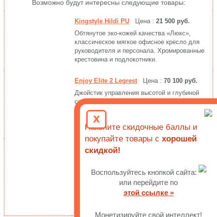
Возможно будут интересны следующие товары:
Kingstyle Hildi PU
Цена :
21 500 руб.
Обтянутое эко-кожей качества «Люкс»,
классическое мягкое офисное кресло для
руководителя и персонала. Хромированные
крестовина и подлокотники.
Enjoy Elite 2 Legrest
Цена :
70 100 руб.
Джойстик управления высотой и глубиной
сиденья, акцентированная поддержка
поясницы. 5D-подлокотники, функция
x
наклона вперед (Smart Working), подставка
Накопите скидочные баллы и
для ног.
покупайте товары с
хорошей
Enjoy Ultra Gaming U9 Legrest
Цена :
68
скидкой!
800 руб.
Имеет высший класс эргономики,
Воспользуйтесь кнопкой сайта:
премиальный дизайн и оснащено
или перейдите по
регулировкой высоты и глубины поясницы.
этой ссылке »
Подставка для ног, управление джойстиком,
наклон вперед.
Монетизируйте свой интеллект!