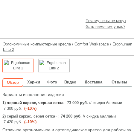
Почему цены не могут
быть ниже чем у нас?
Эргономичные компьютерные кресла
/
Comfort Workspace
/
Ergohuman
Elite 2
Хар-ки
Фото
Видео
Доставка
Отзывы
Обзор
Варианты исполнения изделия:
1)
черный каркас, черная сетка
:
73 000 руб.
// скидка баллами
7 300 руб.
(–10%)
2)
серый каркас, серая сетка»
:
74 200 руб.
// скидка баллами
7 420 руб.
(–10%)
Отличное эргономичное и ортопедическое кресло для работы за