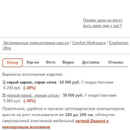
Почему цены не могут
быть ниже чем у нас?
Эргономичные компьютерные кресла
/
Comfort Workspace
/
Ergohuman
Ultra
Хар-ки
Фото
Видео
Доставка
Отзывы
Обзор
Варианты исполнения изделия:
1)
серый каркас, серая сетка
:
62 000 руб.
// скидка баллами
6 200 руб.
(–10%)
2)
черный каркас, черная сетка»
:
59 600 руб.
// скидка баллами
5 960 руб.
(–10%)
Практичное, удобное и прочное ортопедическое компьютерное
кресло на рост пользователя
от 160 до 190 см
, обтянутое
сверхпрочной эластичной мебельной
сеткой Dupont с
кевларовым волокном
.