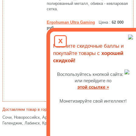
полированный металл, обивка - кевларовая
сетка.
Ergohuman Ultra Gaming
Цена :
62 000
руб.
Функциональное и универсальное по
x
применению эргономичное кресло, для
Накопите скидочные баллы и
работы и игр за компьютером в режиме 24/7.
5D-подлокотники, система Smart Working.
покупайте товары с
хорошей
скидкой!
Ergohuman Elite 2 Leather
Цена :
104 900
руб.
Воспользуйтесь кнопкой сайта:
Обитое натуральной кожей высшего
или перейдите по
качества, уникальное ортопедическое кресло
этой ссылке »
премиум-класса. 5D-подлокотники, функция
наклона вперед в сторону стола.
Монетизируйте свой интеллект!
Доставляем товар в города
Краснодарского края
:
Сочи, Новороссийск, Армавир, Ейск, Кропоткин, Анапа, Туапсе,
Геленджик, Лабинск, Крымск
и другие